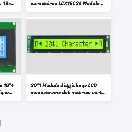
s 16x2
caractères LCX1602A Module
Couleur
LCD monochrome Porte
parallèle 5V
e 16*4
20*1 Module d'affichage LCD
igne
monochrome dot matrice vert
actères
jaune rétroéclairage LCX201A