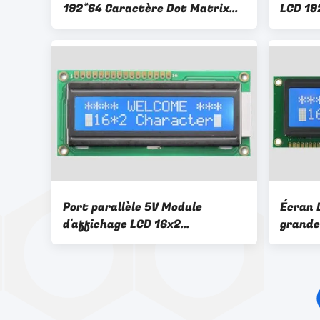
192*64 Caractère Dot Matrix
LCD 19
Affichage LCD Rohs
transf
Port parallèle 5V Module
Écran 
d'affichage LCD 16x2
grande
Monochrome Couleur de
/ STN 
rétroéclairage bleu