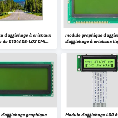
u d'affichage à cristaux
module graphique d'affi
es de G104AGE-L02 CMI
d'affichage à cristaux li
e panneau des véhicules à
d'alimentation de l'énerg
 10.4in d'affichage à
avec la résolution 128*6
x liquides de voiture
 d'affichage graphique
Module d'affichage LCD à