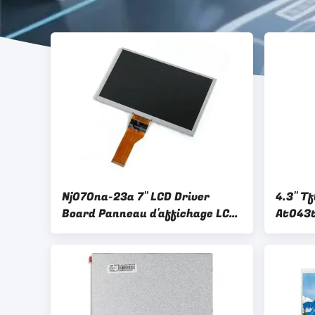
Nj070na-23a 7" LCD Driver
4.3" T
Board Panneau d'affichage LCD
At043t
automobile Interface à 50
automo
broches