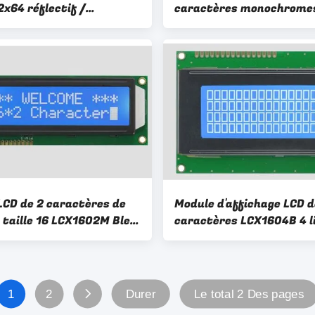
2x64 réflectif /
caractères monochrome
lectif / transmissif
Jaune Vert rétroéclairé 
LCD de 2 caractères de
Module d'affichage LCD d
 taille 16 LCX1602M Bleu
caractères LCX1604B 4 l
/ Négatif / Transparence
Port parallèle de 16 car
1
2
Durer
Le total 2 Des pages