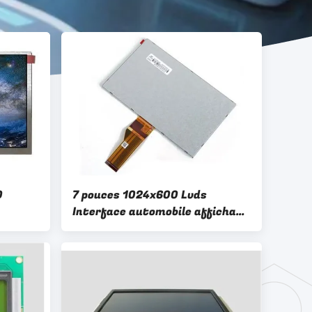
0
7 pouces 1024x600 Lvds
Interface automobile affichage
LCD Résistance aux vibrations