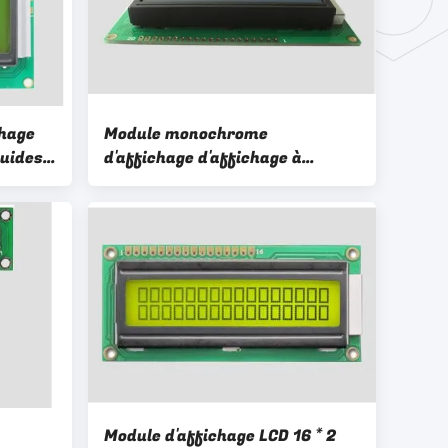
chage
Module monochrome
quides
d'affichage d'affichage à
ie 5V
cristaux liquides de Dot Matrix
4
Graphic avec le contre-jour
blanc
Module d'affichage LCD 16 * 2