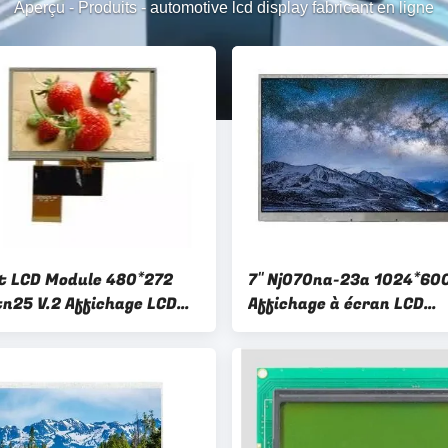
Aperçu
-
Produits
-
automotive lcd display fabricant en ligne
ft LCD Module 480*272
7" Nj070na-23a 1024*60
n25 V.2 Affichage LCD
Affichage à écran LCD
bile 500 cd/ M2
automobile 500cd/M2