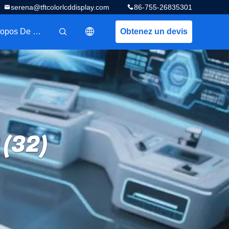
serena@tftcolorlcddisplay.com
86-755-26835301
A Propos De Nous
Obtenez un devis
描述
 (32)