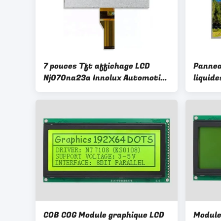
7 pouces Tft affichage LCD
Pannea
Nj070na23a Innolux Automotive
liquid
LCD panneau de commande 40
pour l
broches
moteur
cristau
COB COG Module graphique LCD
Module