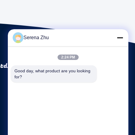
Serena Zhu
2:24 PM
td.
Good day, what product are you looking 
for?
Liens rapides
Profil de la société
Visite d'usine
Contrôle de la qualité
Plan du site