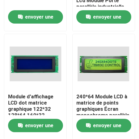
Lcd Module Porte
parallèle industrielle
Lcx19264
envoyer une
envoyer une
À propos de nous
demande
demande
Visite de l'usine
Contrôle qualité
Contactez-nous
Nouvelles
Module d'affichage
240*64 Module LCD à
LCD dot matrice
matrice de points
graphique 122*32
graphiques Écran
128*64 160*32
monochrome parallèle
Demandez un devis
192*64 240*64
5v/3.3v
envoyer une
envoyer une
240*128 320*240
Ordinateurs tout-en-un
demande
demande