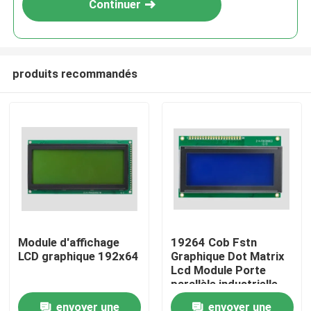
Continuer
produits recommandés
Accueil
Module d'affichage
19264 Cob Fstn
LCD graphique 192x64
Graphique Dot Matrix
Produits
Lcd Module Porte
parallèle industrielle
Lcx19264
envoyer une
envoyer une
Vidéos