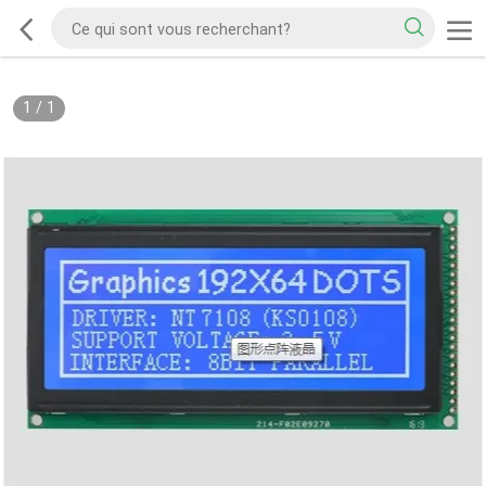
1
/
1