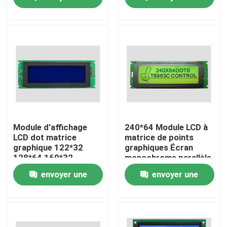
demande
demande
À propos de nous
Visite de l'usine
Contrôle qualité
Contactez-nous
Module d'affichage
240*64 Module LCD à
LCD dot matrice
matrice de points
graphique 122*32
graphiques Écran
Nouvelles
128*64 160*32
monochrome parallèle
192*64 240*64
5v/3.3v
envoyer une
envoyer une
240*128 320*240
Demandez un devis
demande
demande
Ordinateurs tout-en-un