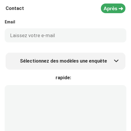
Contact
Après
Email
Sélectionnez des modèles une enquête
Prix ​​du produit
Min.order quantity
rapide:
Prélèvement d 'échantillons
Plus de détails