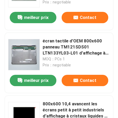
15
Prix：negotiable
meilleur prix
Contact
écran tactile d'OEM 800x600
panneau TM121SDS01
LTN133YL03-L01 d'affichage à
cristaux liquides de 13,3 pouces
MOQ：PCs 1
Prix：negotiable
meilleur prix
Contact
Accueil
Produits
800x600 10,4 avancent les
écrans petit à petit industriels
d'affichage à cristaux liquides du
Vidéos