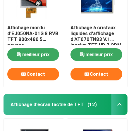
Affichage mordu
Affichage à cristaux
d'EJ050NA-01G 8 RVB
liquides d'affichage
TFT 800x480 5
d'AT070TN83 V.1
pouces
Innolux TFT HD 7 ODM
de l'affichage d'écran
meilleur prix
meilleur prix
tactile de pouce HDMI
Contact
Contact
Affichage d'écran tactile de TFT
(12)