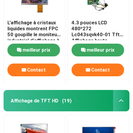
L'affichage à cristaux
4.3 pouces LCD
liquides montrent FPC
480*272
50 goupille le moniteur
Lc043sqvk40-01 Tft
industriel d'affichage à
Affichage haute
cristaux liquides
résolution Ttl
meilleur prix
meilleur prix
colorent l'affichage de
TFT
Contact
Contact
Affichage de TFT HD
(19)