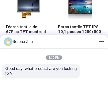
l'écran tactile de
Écran tactile TFT IPS
67Pins TFT montrent
10,1 pouces 1280x800
AT050TN34 V.1
40 broches Moniteur
affichage Hdmi
d'affichage 10,1
Serena Zhu
400cd/M2 d'affichage
pouces 1280x800
meilleur prix
meilleur prix
à cristaux liquides de 5
pouces
4:30 PM
Contact
Contact
Good day, what product are you looking 
for?
Regardez plus
Aperçu
Au sujet de nous
Contactez-nous
Desktop Site