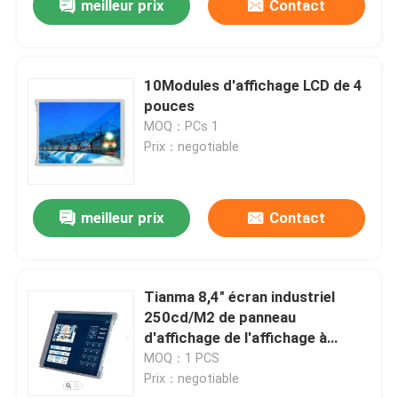
meilleur prix
Contact
10Modules d'affichage LCD de 4
pouces
MOQ：PCs 1
Prix：negotiable
meilleur prix
Contact
Tianma 8,4" écran industriel
250cd/M2 de panneau
d'affichage de l'affichage à
cristaux liquides 800*600
MOQ：1 PCS
Prix：negotiable