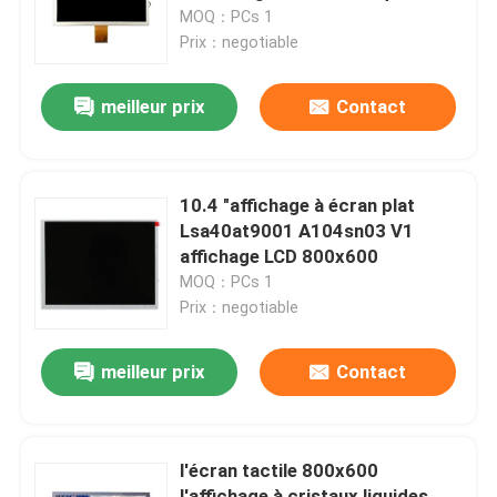
panneau d'affichage d'affichage
MOQ：PCs 1
à cristaux liquides 60pin Fpc
Prix：negotiable
À propos de nous
Lsa40at9001
meilleur prix
Contact
Visite de l'usine
Contrôle qualité
10.4 "affichage à écran plat
Lsa40at9001 A104sn03 V1
affichage LCD 800x600
Contactez-nous
MOQ：PCs 1
Prix：negotiable
Nouvelles
meilleur prix
Contact
Demandez un devis
l'écran tactile 800x600
Ordinateurs tout-en-un
l'affichage à cristaux liquides