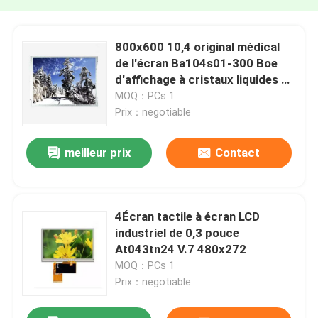
800x600 10,4 original médical
de l'écran Ba104s01-300 Boe
d'affichage à cristaux liquides de
panneau d'affichage à cristaux
MOQ：PCs 1
liquides de pouce
Prix：negotiable
meilleur prix
Contact
4Écran tactile à écran LCD
industriel de 0,3 pouce
At043tn24 V.7 480x272
MOQ：PCs 1
Prix：negotiable