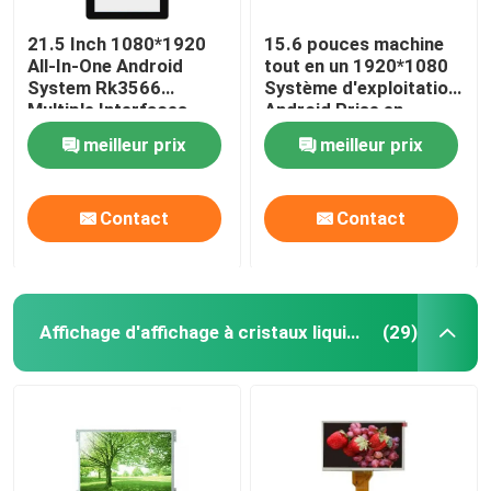
21.5 Inch 1080*1920
15.6 pouces machine
Contrôleur Board de TFT LCD
All-In-One Android
tout en un 1920*1080
System Rk3566
Système d'exploitation
Multiple Interfaces
Android Prise en
Module d'affichage LCD de caractères
Adjustable Brightness
charge d'interfaces
meilleur prix
meilleur prix
multiples Langues
multiples
Affichage segmenté à l'encre
Contact
Contact
Affichage d'affichage à cristaux liquides de couleur de TFT
(29)