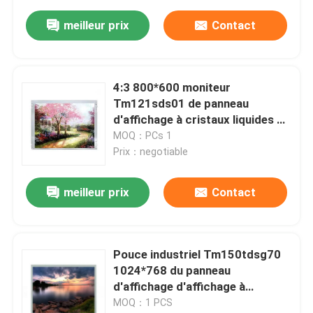
meilleur prix
Contact
4:3 800*600 moniteur
Tm121sds01 de panneau
d'affichage à cristaux liquides de
12,1 pouces
MOQ：PCs 1
Prix：negotiable
meilleur prix
Contact
Pouce industriel Tm150tdsg70
1024*768 du panneau
d'affichage d'affichage à
cristaux liquides de Tianma Lvds
MOQ：1 PCS