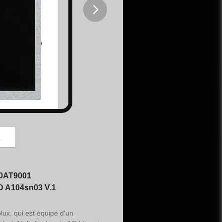
button
z
40AT9001
CD A104sn03 V.1
ux, qui est équipé d'un