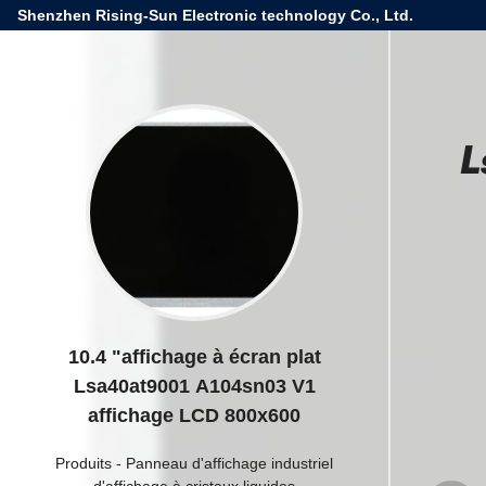
Shenzhen Rising-Sun Electronic technology Co., Ltd.
L
10.4 "affichage à écran plat
Lsa40at9001 A104sn03 V1
affichage LCD 800x600
Produits
-
Panneau d'affichage industriel
d'affichage à cristaux liquides