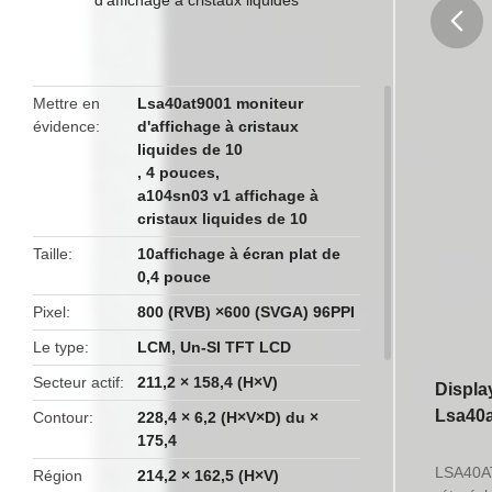
butto
Mettre en
Lsa40at9001 moniteur
évidence
d'affichage à cristaux
liquides de 10
,
4 pouces
,
a104sn03 v1 affichage à
cristaux liquides de 10
Taille
10affichage à écran plat de
0,4 pouce
Pixel
800 (RVB) ×600 (SVGA) 96PPI
Le type
LCM, Un-SI TFT LCD
Secteur actif
211,2 × 158,4 (H×V)
Displa
Lsa40a
Contour
228,4 × 6,2 (H×V×D) du ×
175,4
LSA40AT
Région
214,2 × 162,5 (H×V)