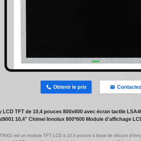
n
Obtenir le prix
Contacte
y LCD TFT de 10,4 pouces 800x600 avec écran tactile LSA
t9001 10,4" Chimei Innolux 800*600 Module d'affichage L
9001 est un module TFT-LCD à 10,4 pouces à base de silicium d'Innol