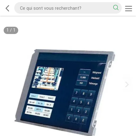
1
/
1