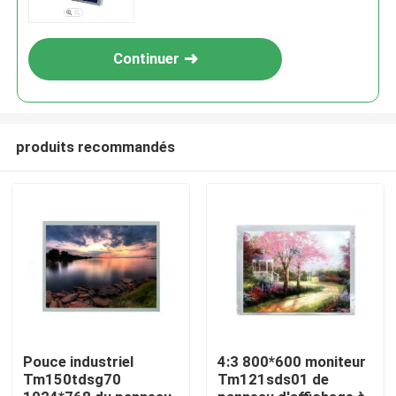
Continuer
produits recommandés
Accueil
Produits
Pouce industriel
4:3 800*600 moniteur
Tm150tdsg70
Tm121sds01 de
Vidéos