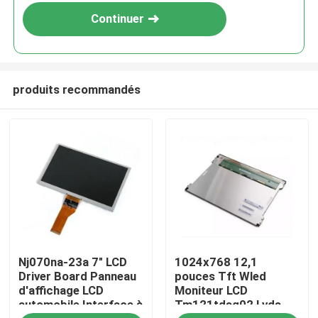
Continuer
produits recommandés
Accueil
Nj070na-23a 7" LCD
1024x768 12,1
Produits
Driver Board Panneau
pouces Tft Wled
d'affichage LCD
Moniteur LCD
automobile Interface à
Tm121tdsg02 Lvds
Vidéos