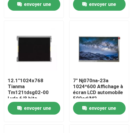
50 broches
Tft Affichage
envoyer une
envoyer une
demande
demande
À propos de nous
Visite de l'usine
Contrôle qualité
Contactez-nous
12.1"1024x768
7" Nj070na-23a
Tianma
1024*600 Affichage à
Nouvelles
Tm121tdsg02-00
écran LCD automobile
Lvds 6/8 bits
500cd/M2
Téléphone portable
envoyer une
envoyer une
écrans LCD
Demandez un devis
demande
demande
Ordinateurs tout-en-un