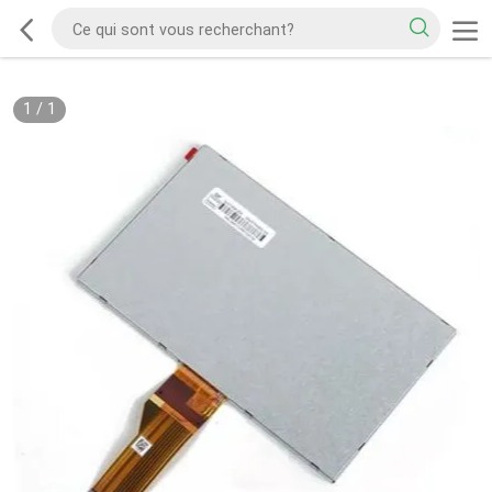
1
/
1