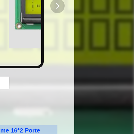
button
z
me 16*2 Porte