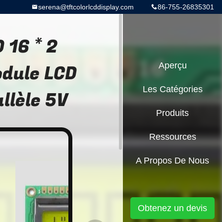
serena@tftcolorlcddisplay.com
86-755-26835301
 16 * 2
dule LCD
Aperçu
Les Catégories
llèle 5V
Produits
Ressources
A Propos De Nous
Obtenez un devis