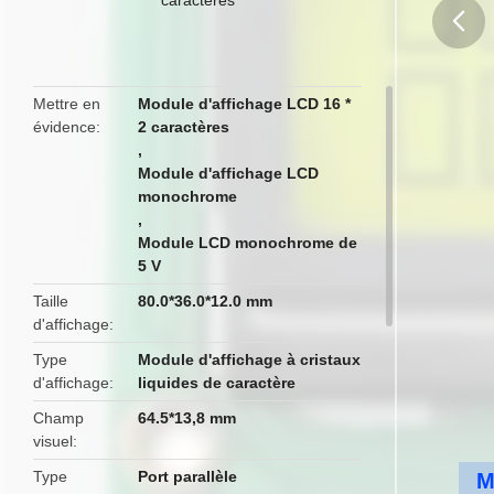
butto
Mettre en
Module d'affichage LCD 16 *
évidence
2 caractères
,
Module d'affichage LCD
monochrome
,
Module LCD monochrome de
5 V
Taille
80.0*36.0*12.0 mm
d'affichage
Type
Module d'affichage à cristaux
d'affichage
liquides de caractère
Champ
64.5*13,8 mm
visuel
Type
Port parallèle
M