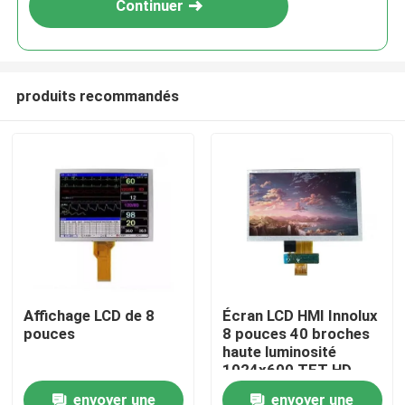
Continuer
produits recommandés
Accueil
Affichage LCD de 8
Écran LCD HMI Innolux
pouces
8 pouces 40 broches
Produits
haute luminosité
1024x600 TFT HD
Interface FPC pour
envoyer une
envoyer une
Vidéos