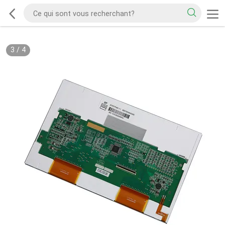
3
/
4