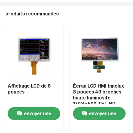
produits recommandés
Affichage LCD de 8
Écran LCD HMI Innolux
pouces
8 pouces 40 broches
Accueil
haute luminosité
1024x600 TFT HD
Interface FPC pour
Produits
envoyer une
envoyer une
tablette PC
demande
demande
Vidéos