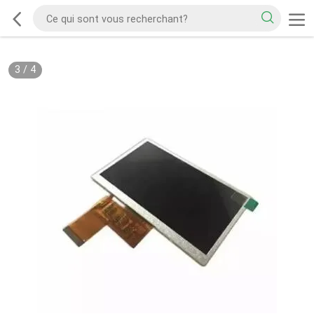
3
/
4