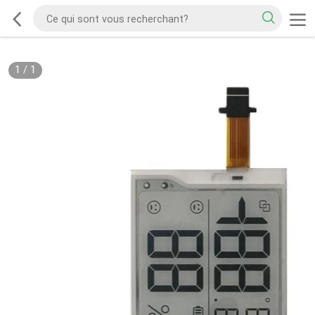
1
/
1