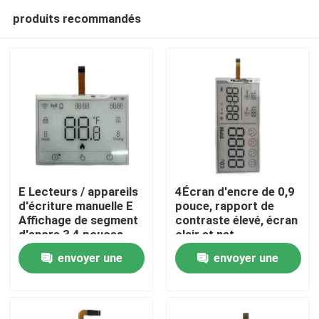
produits recommandés
E Lecteurs / appareils
4Écran d'encre de 0,9
d'écriture manuelle E
pouce, rapport de
Affichage de segment
contraste élevé, écran
Accueil
d'encre 3,4 pouces
clair et net
envoyer une
envoyer une
Produits
demande
demande
Vidéos