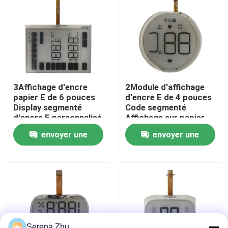
À propos de nous
Visite de l'usine
3Affichage d'encre
2Module d'affichage
Contrôle qualité
papier E de 6 pouces
d'encre E de 4 pouces
Display segmenté
Code segmenté
d'encre E personnalisé
Affichage sur papier
Contactez-nous
électronique Enceinte
envoyer une
envoyer une
LCD E-papier
demande
demande
Nouvelles
Demandez un devis
Ordinateurs tout-en-un
Serena Zhu