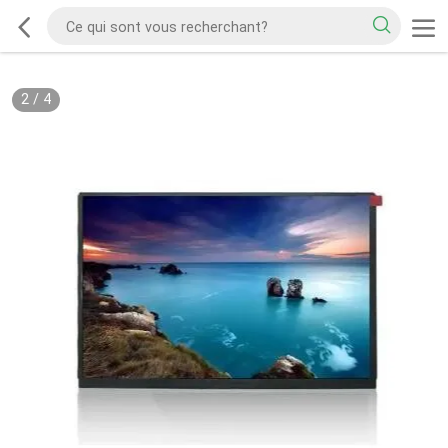
2
/
4