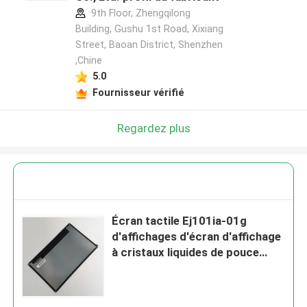
9th Floor, Zhengqilong
Building, Gushu 1st Road, Xixiang
Street, Baoan District, Shenzhen
,Chine
5.0
Fournisseur vérifié
Regardez plus
Écran tactile Ej101ia-01g
d'affichages d'écran d'affichage
à cristaux liquides de pouce
1280*800 40 Pin Lvds Tablet
d'Innolux 10,1