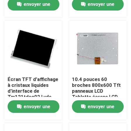
Tft
envoyer une
envoyer une
demande
demande
À propos de nous
Visite de l'usine
Contrôle qualité
Contactez-nous
Écran TFT d'affichage
10.4 pouces 60
à cristaux liquides
broches 800x600 Tft
Nouvelles
d'interface de
panneaux LCD
Tm121tdsg02 Lvds
Tablette écrans LCD
12,1 point culminant
250cd/M2
envoyer une
envoyer une
du panneau 450cd/M2
Lsa40at9001
Demandez un devis
d'affichage à cristaux
demande
demande
liquides de pouce
Ordinateurs tout-en-un