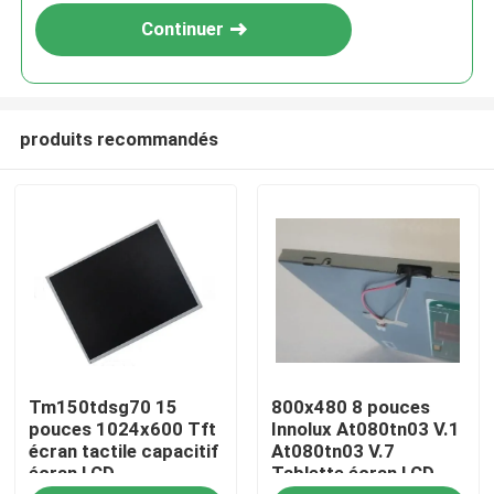
Continuer
produits recommandés
Accueil
Tm150tdsg70 15
800x480 8 pouces
Produits
pouces 1024x600 Tft
Innolux At080tn03 V.1
écran tactile capacitif
At080tn03 V.7
écran LCD
Tablette écran LCD
Vidéos